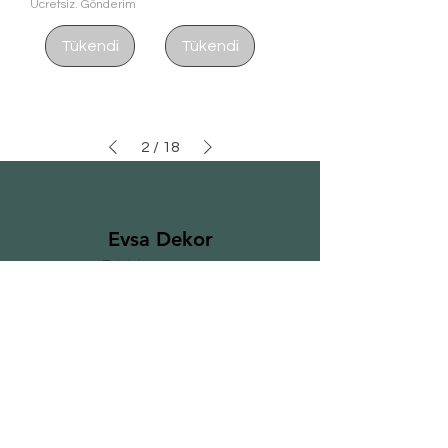
Ücretsiz. Gönderim
Tükendi
Tükendi
2
/
18
Evsa Dekor
Evinizi
güzelleştirin
Bültenimize Abone Olun
E-posta*
Abone Ol