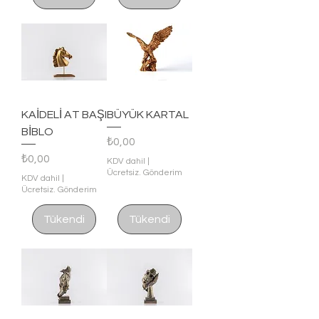
KAİDELİ AT BAŞI
BÜYÜK KARTAL
BİBLO
Fiyat
₺0,00
Fiyat
₺0,00
KDV dahil
|
Ücretsiz. Gönderim
KDV dahil
|
Ücretsiz. Gönderim
Tükendi
Tükendi