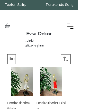
Toptan Satış
Perakende Satış
Evsa Dekor
Evinizi
güzelleştirin
Filtre
Basketbolcu
BasketbolcuBibl
Biblo
o