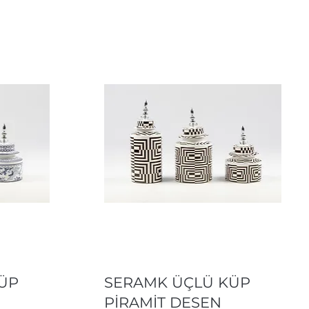
Hızlı Bakış
ÜP
SERAMK ÜÇLÜ KÜP
PİRAMİT DESEN