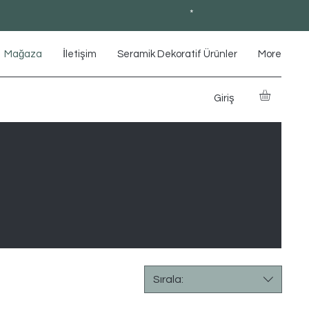
*
Mağaza
İletişim
Seramik Dekoratif Ürünler
More
Giriş
Sırala: