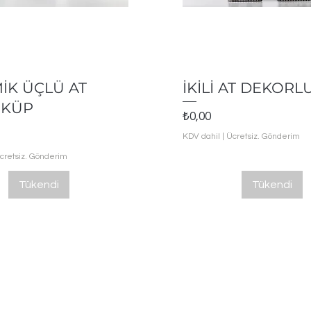
Hızlı Bakış
Hızlı Bakış
İK ÜÇLÜ AT
İKİLİ AT DEKORL
 KÜP
Fiyat
₺0,00
KDV dahil
|
Ücretsiz. Gönderim
cretsiz. Gönderim
Tükendi
Tükendi