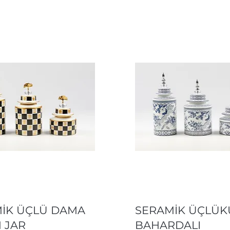
Hızlı Bakış
Hızlı Bakış
İK ÜÇLÜ DAMA
SERAMİK ÜÇLÜK
 JAR
BAHARDALI