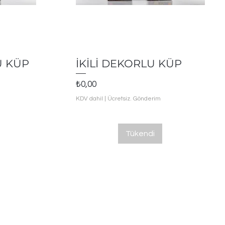
Hızlı Bakış
U KÜP
İKİLİ DEKORLU KÜP
Fiyat
₺0,00
KDV dahil
|
Ücretsiz. Gönderim
Tükendi