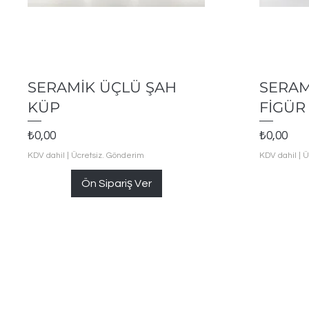
Hızlı Bakış
SERAMİK ÜÇLÜ ŞAH
SERAM
KÜP
FİGÜR
Fiyat
Fiyat
₺0,00
₺0,00
KDV dahil
|
Ücretsiz. Gönderim
KDV dahil
|
Ü
Ön Sipariş Ver