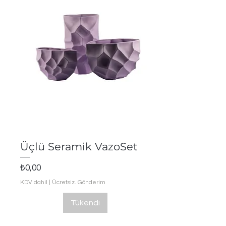
Hızlı Bakış
Üçlü Seramik VazoSet
Fiyat
₺0,00
KDV dahil
|
Ücretsiz. Gönderim
Tükendi