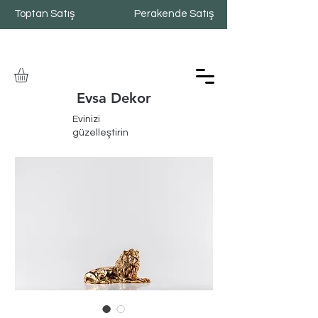
Toptan Satış
Perakende Satış
Evsa Dekor
Evinizi
güzelleştirin