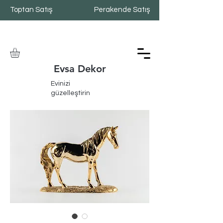
Toptan Satış
Perakende Satış
Evsa Dekor
Evinizi
güzelleştirin