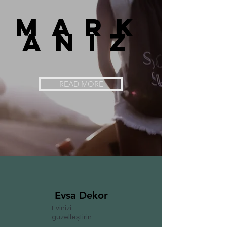
MARK
ANIZ
READ MORE
Evsa Dekor
Evinizi
güzelleştirin