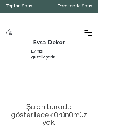
Toptan Satış
Perakende Satış
Evsa Dekor
Evinizi
güzelleştirin
Şu an burada
gösterilecek ürünümüz
yok.