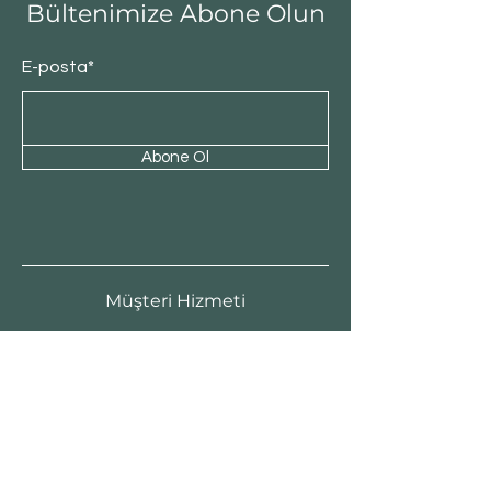
Bültenimize Abone Olun
E-posta*
Abone Ol
Müşteri Hizmeti
Satış Politikası
Ödeme Yöntemleri
Sıkça Sorulan Sorular
Gizlilik Politikası
Teslimat ve İade