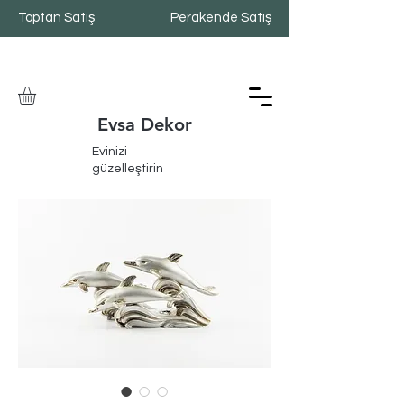
Toptan Satış
Perakende Satış
Evsa Dekor
Evinizi
güzelleştirin