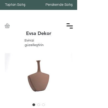
Toptan Satış
Perakende Satış
Evsa Dekor
Evinizi
güzelleştirin