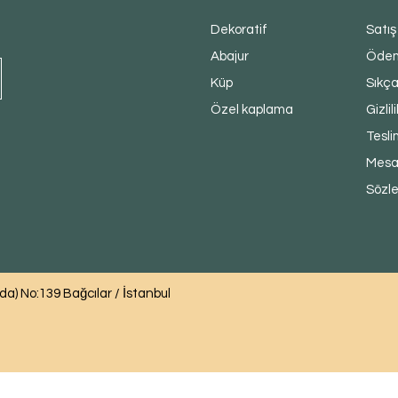
Dekoratif
Satış
Abajur
Ödem
Küp
Sıkça
Özel kaplama
Gizlil
Tesli
Mesaf
Sözl
) No:139 Bağcılar / İstanbul