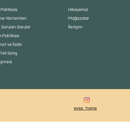
 Politikası
Hikayemiz
e Yöntemleri
Mağazalar
 Sorulan Sorular
İletişim
ik Politikası
mat ve İade
eli Satış
eşmesi
evsa_home