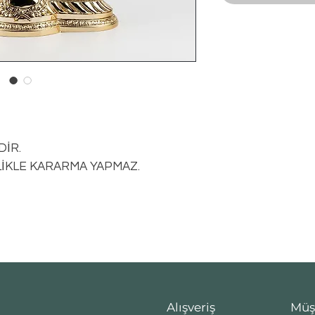
İR.
LİKLE KARARMA YAPMAZ.
Alışveriş
Müş