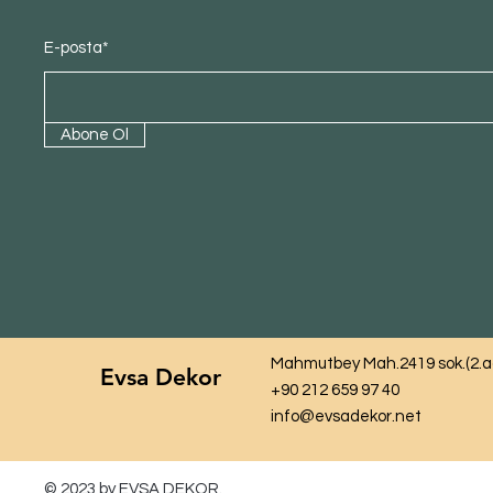
E-posta*
Abone Ol
Mahmutbey Mah.2419 sok.(2.ada
Evsa Dekor
+90 212 659 97 40
info@evsadekor.net
© 2023 by EVSA DEKOR.