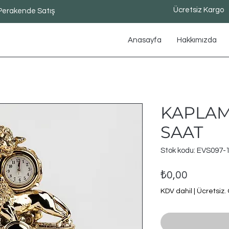
Ücretsiz Kargo
Perakende Satış
Anasayfa
Hakkımızda
KAPLAM
SAAT
Stok kodu: EVS097-
Fiyat
₺0,00
KDV dahil
|
Ücretsiz.