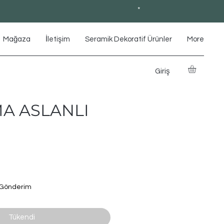
*
Mağaza
İletişim
Seramik Dekoratif Ürünler
More
Giriş
A ASLANLI
1
 Gönderim
Tükendi