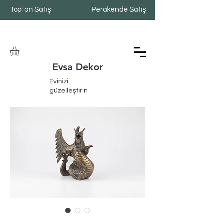
Toptan Satış
Perakende Satış
Evsa Dekor
Evinizi
güzelleştirin