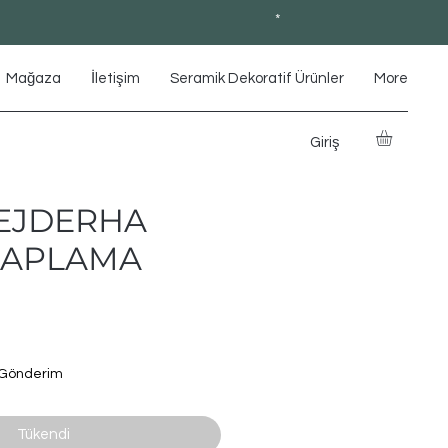
*
Mağaza
İletişim
Seramik Dekoratif Ürünler
More
Giriş
EJDERHA
KAPLAMA
1
 Gönderim
Tükendi