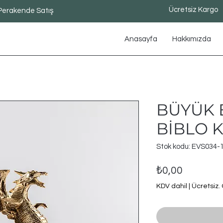
Ücretsiz Kargo
Perakende Satış
Anasayfa
Hakkımızda
BÜYÜK 
BİBLO 
Stok kodu: EVS034-
Fiyat
₺0,00
KDV dahil
|
Ücretsiz.