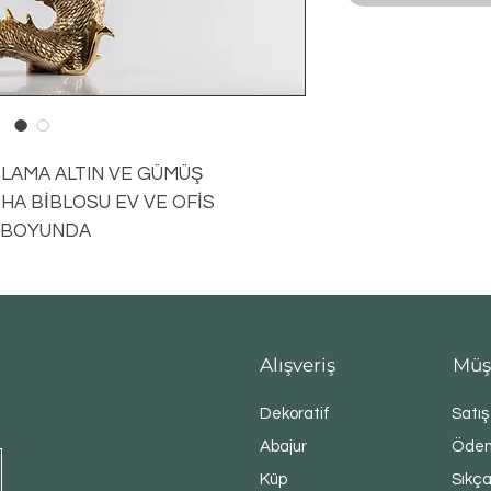
LAMA ALTIN VE GÜMÜŞ
A BİBLOSU EV VE OFİS
) BOYUNDA
Alışveriş
Müş
Dekoratif
Satış
Abajur
Ödem
Küp
Sıkça