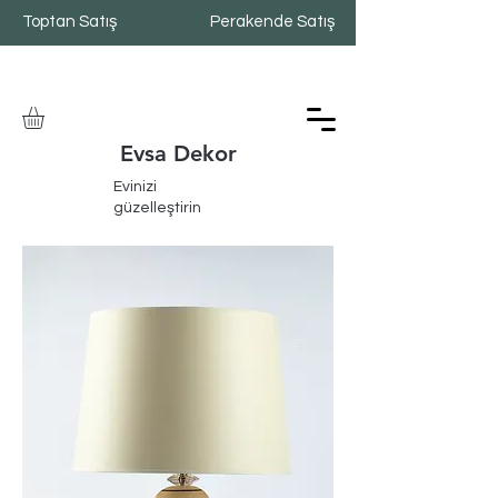
Toptan Satış
Perakende Satış
Evsa Dekor
Evinizi
güzelleştirin