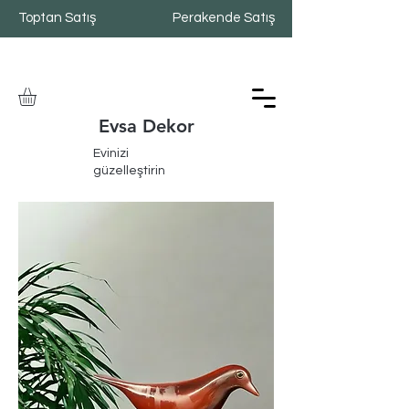
Toptan Satış
Perakende Satış
Evsa Dekor
Evinizi
güzelleştirin