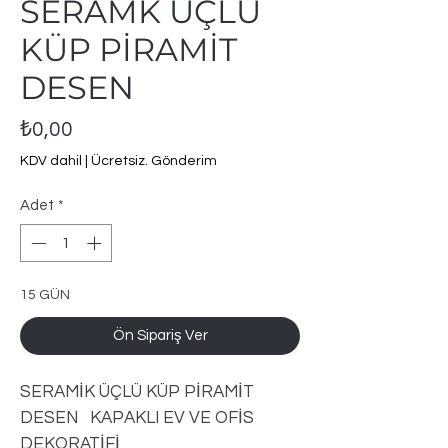
SERAMK ÜÇLÜ
KÜP PİRAMİT
DESEN
Fiyat
₺0,00
KDV dahil
|
Ücretsiz. Gönderim
Adet
*
15 GÜN
Ön Sipariş Ver
SERAMİK ÜÇLÜ KÜP PİRAMİT
DESEN KAPAKLI EV VE OFİS
DEKORATİFİ