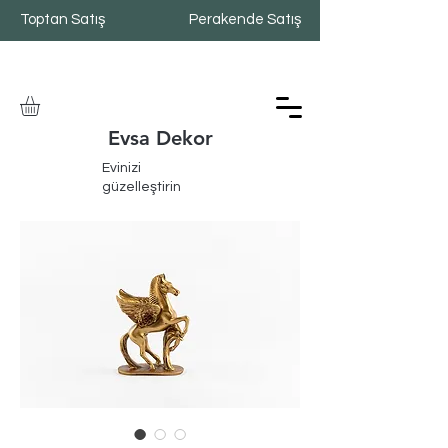
Toptan Satış
Perakende Satış
Evsa Dekor
Evinizi
güzelleştirin