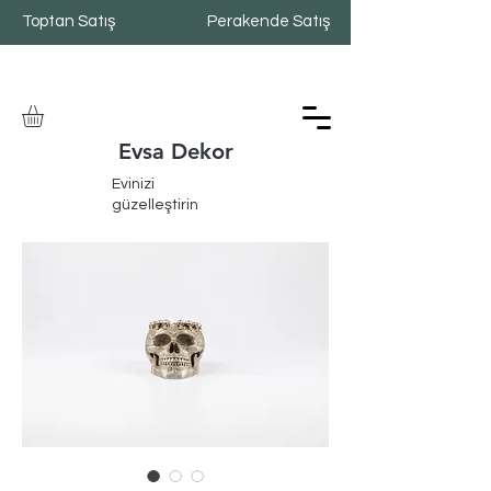
Toptan Satış
Perakende Satış
Evsa Dekor
Evinizi
güzelleştirin