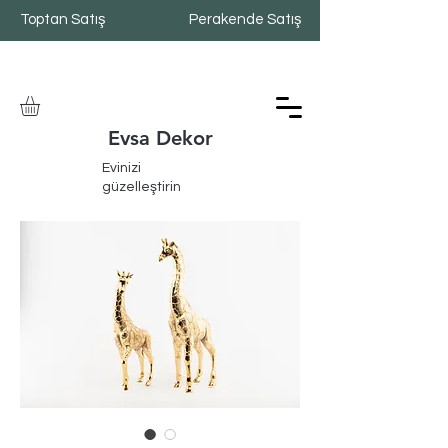
Toptan Satış
Perakende Satış
Evsa Dekor
Evinizi
güzelleştirin