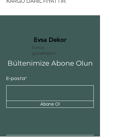
KARGO DAHİL FİYATTIR.
Evsa Dekor
Evinizi
güzelleştirin
Bültenimize Abone Olun
E-posta*
Abone Ol