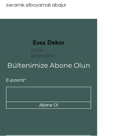
seramik elboyamalı abajur
Evsa Dekor
Evinizi
güzelleştirin
Bültenimize Abone Olun
E-posta*
Abone Ol