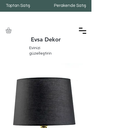
Toptan Satış
Perakende Satış
Evsa Dekor
Evinizi
güzelleştirin