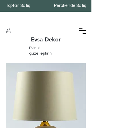
Toptan Satış
Perakende Satış
Evsa Dekor
Evinizi
güzelleştirin