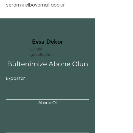
seramik elboyamalı abajur
Evsa Dekor
Evinizi
güzelleştirin
Bültenimize Abone Olun
E-posta*
Abone Ol