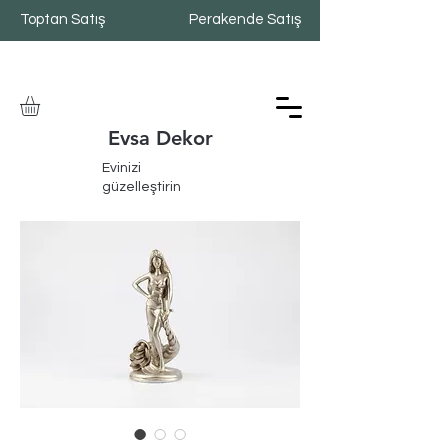
Toptan Satış
Perakende Satış
Evsa Dekor
Evinizi
güzelleştirin