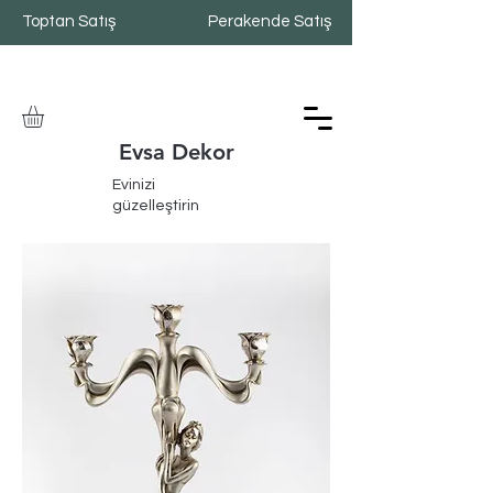
Toptan Satış
Perakende Satış
Evsa Dekor
Evinizi
güzelleştirin