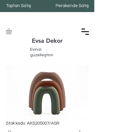
Toptan Satış
Perakende Satış
Evsa Dekor
Evinizi
güzelleştirin
Stok kodu: AKS205007/ASR